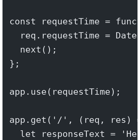
const
requestTime
=
func
req.requestTime 
=
 Date
next
();
};
app.
use
(requestTime);
app.
get
(
'/'
, (
req
, 
res
) 
let
 responseText 
=
'He