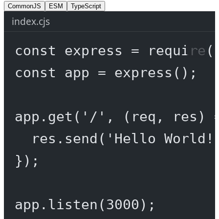
CommonJS
ESM
TypeScript
index.cjs
const
express
=
require
(
const
app
=
express
();
app.
get
(
'/'
, (
req
, 
res
) 
res.
send
(
'Hello World!
});
app.
listen
(
3000
);