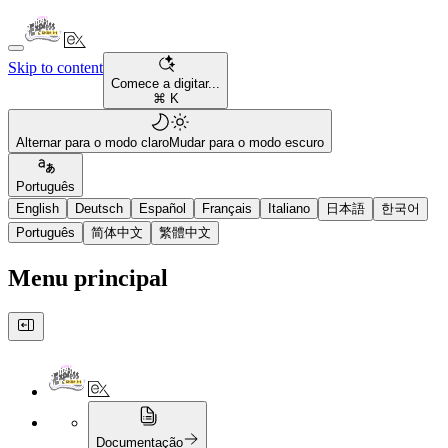
Skip to content
Comece a digitar...
⌘ K
Alternar para o modo claro
Mudar para o modo escuro
Português
English
Deutsch
Español
Français
Italiano
日本語
한국어
Português
简体中文
繁體中文
Menu principal
Documentação