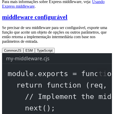
Para mais informações sobre Express middleware, veja:
Usando
Express middleware
.
middleware configurável
Se precisar de seu middleware para ser configurável, exporte uma
função que aceite um objeto de opções ou outros parâmetros, que
então retorna a implementação intermediária com base nos
parâmetros de entrada.
CommonJS
ESM
TypeScript
my-middleware.cjs
module
.
exports
=
functio
return
function
 (
req
, 
// Implement the mid
next
();