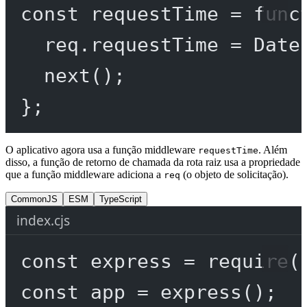
const
requestTime
=
func
req.requestTime 
=
 Date
next
();
};
O aplicativo agora usa a função middleware
. Além
requestTime
disso, a função de retorno de chamada da rota raiz usa a propriedade
que a função middleware adiciona a
(o objeto de solicitação).
req
CommonJS
ESM
TypeScript
index.cjs
const
express
=
require
(
const
app
=
express
();