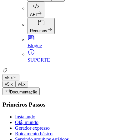
API
Recursos
Blogue
SUPORTE
v5.x
v5.x
v4.x
Documentação
Primeiros Passos
Instalando
Olá, mundo
Gerador expresso
Roteamento básico
Servindo arquivos estáticos