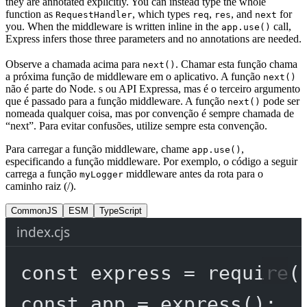
they are annotated explicitly. You can instead type the whole
function as
, which types
,
, and
for
RequestHandler
req
res
next
you. When the middleware is written inline in the
call,
app.use()
Express infers those three parameters and no annotations are needed.
Observe a chamada acima para
. Chamar esta função chama
next()
a próxima função de middleware em o aplicativo. A função
next()
não é parte do Node. s ou API Expressa, mas é o terceiro argumento
que é passado para a função middleware. A função
pode ser
next()
nomeada qualquer coisa, mas por convenção é sempre chamada de
“next”. Para evitar confusões, utilize sempre esta convenção.
Para carregar a função middleware, chame
,
app.use()
especificando a função middleware. Por exemplo, o código a seguir
carrega a função
middleware antes da rota para o
myLogger
caminho raiz (/).
CommonJS
ESM
TypeScript
index.cjs
const
express
=
require
(
const
app
=
express
();