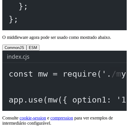
};
};
O middleware agora pode ser usado como mostrado abaixo.
CommonJS
ESM
index.cjs
const
mw
=
require
(
'./my
app.
use
(
mw
({ option1: 
'1
Consulte
cookie-session
e
compression
para ver exemplos de
intermediário configurável.