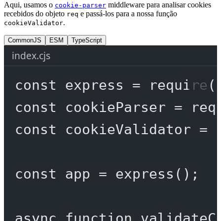
Aqui, usamos o
middleware para analisar cookies
cookie-parser
recebidos do objeto
e passá-los para a nossa função
req
.
cookieValidator
CommonJS
ESM
TypeScript
index.cjs
const
express
=
require
(
const
cookieParser
=
req
const
cookieValidator
=
const
app
=
express
();
async
function
validateC