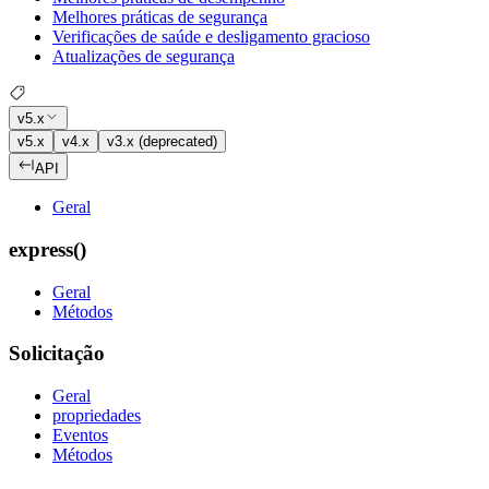
Melhores práticas de segurança
Verificações de saúde e desligamento gracioso
Atualizações de segurança
v5.x
v5.x
v4.x
v3.x (deprecated)
API
Geral
express()
Geral
Métodos
Solicitação
Geral
propriedades
Eventos
Métodos