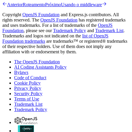
Anterior
Roteamento
Próximo
Usando o middleware
Copyright
OpenJS Foundation
and Express.js contributors. All
rights reserved. The
OpenJS Foundation
has registered trademarks
and uses trademarks. For a list of trademarks of the
OpenJS
Foundation
, please see our
Trademark Policy
and
Trademark List
.
Trademarks and logos not indicated on the
list of OpenJS
Foundation trademarks
are trademarks™ or registered® trademarks
of their respective holders. Use of them does not imply any
affiliation with or endorsement by them.
The OpenJS Foundation
AI Coding Assistants Policy
Bylaws
Code of Conduct
Cookie Policy
Privacy Policy
Security Policy
Terms of Use
Trademark List
Trademark Policy