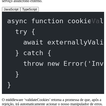
serviço assíncrono externo.
JavaScript
TypeScript
async
function
cookieVal
try
 {
await
externallyVali
} 
catch
 {
throw
new
Error
(
'Inv
}
}
O middleware ‘validateCookies’ retorna a promessa de que, após a
rejeição, irá automaticamente acionar o nosso manipulador de erros.