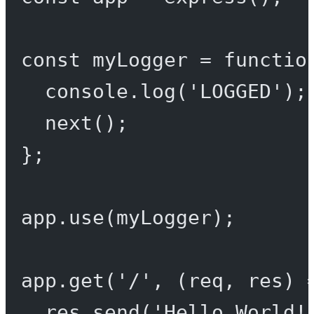
const
myLogger
=
functio
console.
log
(
'LOGGED'
);
next
();
};
app.
use
(myLogger);
app.
get
(
'/'
, (
req
, 
res
) 
res.
send
(
'Hello World!