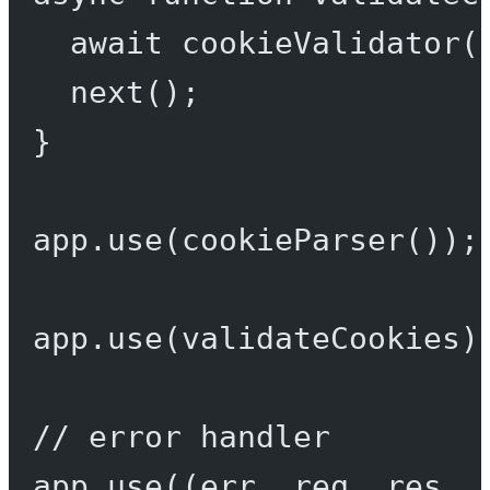
await
cookieValidator
(
next
();
}
app.
use
(
cookieParser
());
app.
use
(validateCookies)
// error handler
app.
use
((
err
, 
req
, 
res
, 