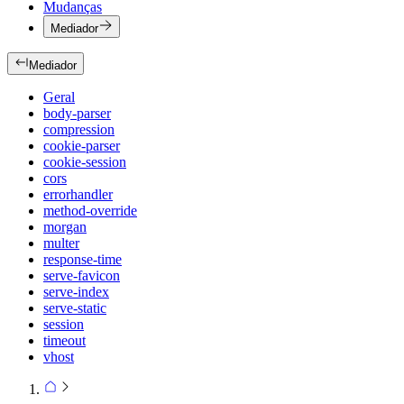
Mudanças
Mediador
Mediador
Geral
body-parser
compression
cookie-parser
cookie-session
cors
errorhandler
method-override
morgan
multer
response-time
serve-favicon
serve-index
serve-static
session
timeout
vhost