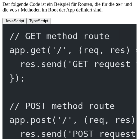
Der folgende Code ist ein Beispiel für Routen, die für die
und
GET
die
Methoden im Root der App definiert sind.
POST
JavaScript
TypeScript
// GET method route
app.
get
(
'/'
, (
req
, 
res
) 
res.
send
(
'GET request 
});
// POST method route
app.
post
(
'/'
, (
req
, 
res
)
res.
send
(
'POST request