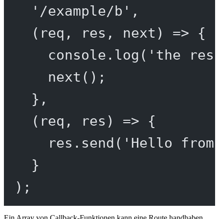
'/example/b'
,
(
req
, 
res
, 
next
) 
=>
 {
console.
log
(
'the res
next
();
},
(
req
, 
res
) 
=>
 {
res.
send
(
'Hello from
}
);
Ein Array von Callback-Funktionen kann eine Route handhaben.