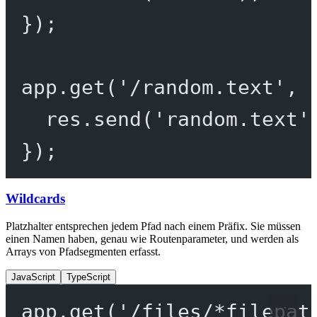
});
app.
get
(
'/random.text'
, 
res.
send
(
'random.text'
});
Wildcards
Platzhalter entsprechen jedem Pfad nach einem Präfix. Sie müssen
einen Namen haben, genau wie Routenparameter, und werden als
Arrays von Pfadsegmenten erfasst.
JavaScript
TypeScript
app.
get
(
'/files/*filepat