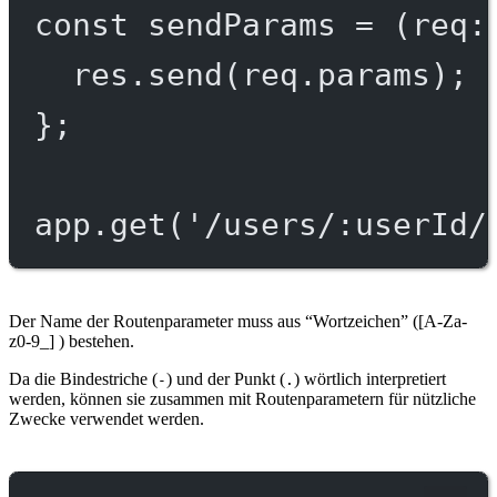
const
sendParams
=
 (
req
:
res.
send
(req.params);
};
app.
get
(
'/users/:userId/
Der Name der Routenparameter muss aus “Wortzeichen” ([A-Za-
z0-9_] ) bestehen.
Da die Bindestriche (
) und der Punkt (
) wörtlich interpretiert
-
.
werden, können sie zusammen mit Routenparametern für nützliche
Zwecke verwendet werden.