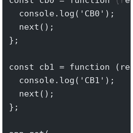
console.
log
(
'CB0'
);
next
();
};
const
cb1
=
function
 (
re
console.
log
(
'CB1'
);
next
();
};