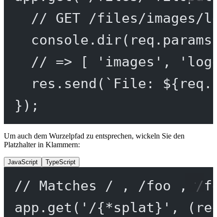
// GET /files/images/l
console.
dir
(req.params
// => [ 'images', 'log
res.
send
(
`File: ${
req
.
});
Um auch dem Wurzelpfad zu entsprechen, wickeln Sie den
Platzhalter in Klammern:
JavaScript
TypeScript
// Matches / , /foo , /f
app.
get
(
'/{*splat}'
, (
re