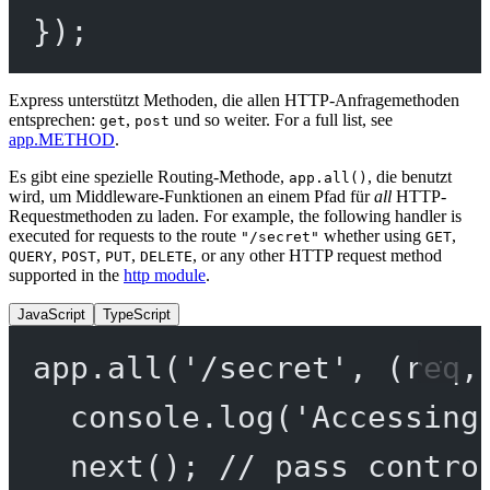
});
Express unterstützt Methoden, die allen HTTP-Anfragemethoden
entsprechen:
,
und so weiter. For a full list, see
get
post
app.METHOD
.
Es gibt eine spezielle Routing-Methode,
, die benutzt
app.all()
wird, um Middleware-Funktionen an einem Pfad für
all
HTTP-
Requestmethoden zu laden. For example, the following handler is
executed for requests to the route
whether using
,
"/secret"
GET
,
,
,
, or any other HTTP request method
QUERY
POST
PUT
DELETE
supported in the
http module
.
JavaScript
TypeScript
app.
all
(
'/secret'
, (
req
,
console.
log
(
'Accessing
next
(); 
// pass contro