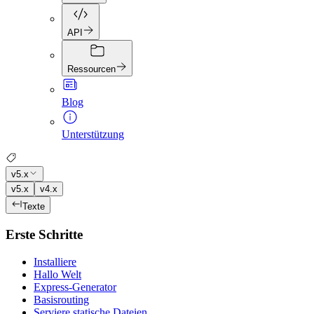
API
Ressourcen
Blog
Unterstützung
v5.x
v5.x
v4.x
Texte
Erste Schritte
Installiere
Hallo Welt
Express-Generator
Basisrouting
Serviere statische Dateien