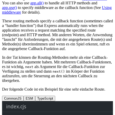
You can also use
app.all()
to handle all HTTP methods and
app.use()
to specify middleware as the callback function (See
Using
middleware
for details).
These routing methods specify a callback function (sometimes called
a “handler function”) that Express automatically runs when the
application receives a request matching the specified route
(endpoint) and HTTP method. Mit anderen Worten, die Anwendung
“lauscht” für Anforderungen, die mit der angegebenen Route(s) und
Methode(n) übereinstimmen und wenn es ein Spiel erkennt, ruft es
die angegebene Callback-Funktion auf.
In der Tat können die Routing-Methoden mehr als eine Callback-
Funktion als Argumente haben. Mit mehreren Callback-Funktionen,
es ist wichtig,
als Argument für die Callback-Funktion zur
next
Verfügung zu stellen und dann
im Körper der Funktion
next()
aufzurufen, um die Steuerung an den nächsten Callback zu
übergeben.
Der folgende Code ist ein Beispiel für eine sehr einfache Route.
CommonJS
ESM
TypeScript
index.cjs