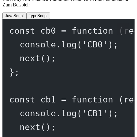
Zum Beispiel:
JavaScript
TypeScript
const
cb0
=
function
 (
re
console.
log
(
'CB0'
);
next
();
};
const
cb1
=
function
 (
re
console.
log
(
'CB1'
);
next
();