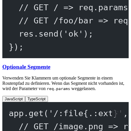
// GET / => req.params
// GET /foo/bar => req
res.
send
(
'ok'
);
});
Optionale Segmente
Verwenden Sie Klammern um optionale Segmente in einem
Routenpfad zu definieren. Wenn das Segment nicht vorhanden ist,
wird der Parameter von
weggelassen.
req.params
JavaScript
TypeScript
app.
get
(
'/:file{.:ext}'
,
// GET /image.png => r