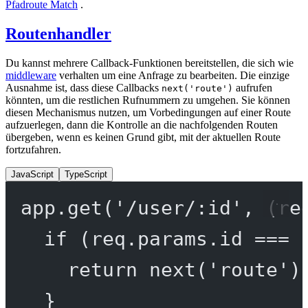
Pfadroute Match
.
Routenhandler
Du kannst mehrere Callback-Funktionen bereitstellen, die sich wie
middleware
verhalten um eine Anfrage zu bearbeiten. Die einzige
Ausnahme ist, dass diese Callbacks
aufrufen
next('route')
könnten, um die restlichen Rufnummern zu umgehen. Sie können
diesen Mechanismus nutzen, um Vorbedingungen auf einer Route
aufzuerlegen, dann die Kontrolle an die nachfolgenden Routen
übergeben, wenn es keinen Grund gibt, mit der aktuellen Route
fortzufahren.
JavaScript
TypeScript
app.
get
(
'/user/:id'
, (
re
if
 (req.params.id 
===
return
next
(
'route'
)
}