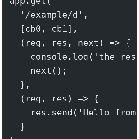
app.
get
(
'/example/d'
,
[cb0, cb1],
(
req
, 
res
, 
next
) 
=>
 {
console.
log
(
'the res
next
();
},
(
req
, 
res
) 
=>
 {
res.
send
(
'Hello from
}