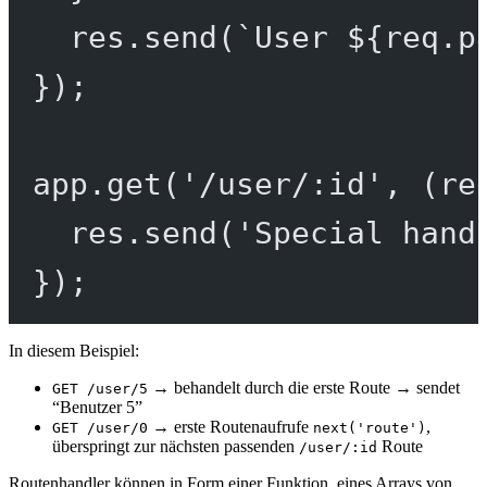
res.
send
(
`User ${
req
.
p
});
app.
get
(
'/user/:id'
, (
re
res.
send
(
'Special hand
});
In diesem Beispiel:
→ behandelt durch die erste Route → sendet
GET /user/5
“Benutzer 5”
→ erste Routenaufrufe
,
GET /user/0
next('route')
überspringt zur nächsten passenden
Route
/user/:id
Routenhandler können in Form einer Funktion, eines Arrays von