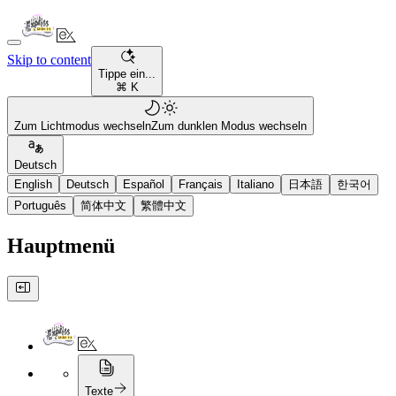
Skip to content
Tippe ein...
⌘ K
Zum Lichtmodus wechseln
Zum dunklen Modus wechseln
Deutsch
English
Deutsch
Español
Français
Italiano
日本語
한국어
Português
简体中文
繁體中文
Hauptmenü
Texte