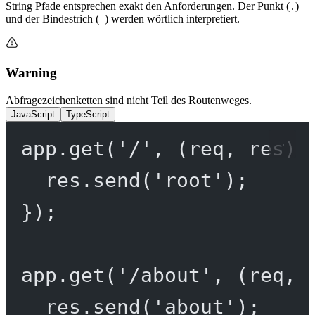
String Pfade entsprechen exakt den Anforderungen. Der Punkt (
)
.
und der Bindestrich (
) werden wörtlich interpretiert.
-
Warning
Abfragezeichenketten sind nicht Teil des Routenweges.
JavaScript
TypeScript
app.
get
(
'/'
, (
req
, 
res
) 
res.
send
(
'root'
);
});
app.
get
(
'/about'
, (
req
, 
res.
send
(
'about'
);