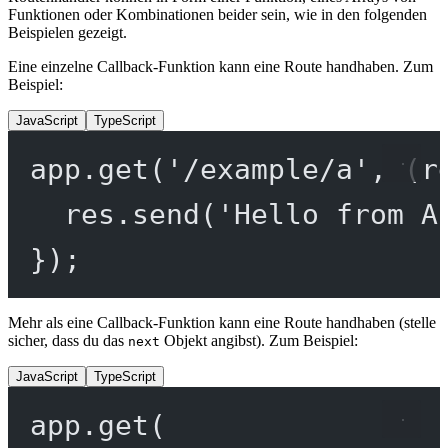
Funktionen oder Kombinationen beider sein, wie in den folgenden
Beispielen gezeigt.
Eine einzelne Callback-Funktion kann eine Route handhaben. Zum
Beispiel:
JavaScript
TypeScript
app.
get
(
'/example/a'
, (
r
res.
send
(
'Hello from A
});
Mehr als eine Callback-Funktion kann eine Route handhaben (stelle
sicher, dass du das
Objekt angibst). Zum Beispiel:
next
JavaScript
TypeScript
app.
get
(