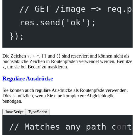
// GET /image => req.p
res.
send
(
'ok'
);
});
Die Zeichen
,
,
,
und
sind reserviert und können nicht als
?
+
*
[]
()
buchstäbliche Zeichen in Routenpfaden verwendet werden. Benutze
, um sie bei Bedarf zu maskieren.
\
Reguläre Ausdrücke
Sie können auch reguläre Ausdrücke als Routenpfade verwenden.
Dies ist nützlich, wenn Sie eine komplexere Abgleichlogik
benötigen.
JavaScript
TypeScript
// Matches any path cont