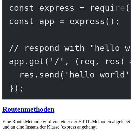
const
express
=
require
(
const
app
=
express
();
// respond with "hello w
app.
get
(
'/'
, (
req
, 
res
) 
res.
send
(
'hello world'
});
Routenmethoden
Eine Route-Methode wird von einer der HTTP-Methoden abgeleitet
und an eine Instanz der Klasse `express angehängt.