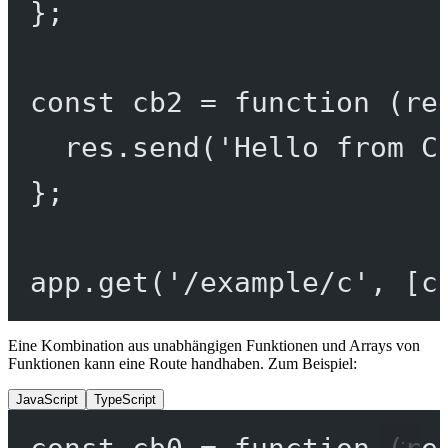
};
const
cb2
=
function
 (
re
res.
send
(
'Hello from C
};
app.
get
(
'/example/c'
, [c
Eine Kombination aus unabhängigen Funktionen und Arrays von
Funktionen kann eine Route handhaben. Zum Beispiel:
JavaScript
TypeScript
const
cb0
=
function
 (
re