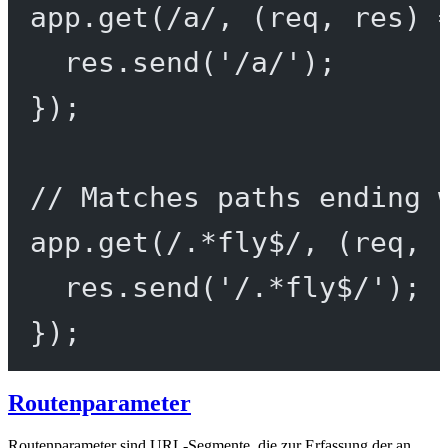
app.
get
(
/
a
/
, (
req
, 
res
) 
res.
send
(
'/a/'
);
});
// Matches paths ending 
app.
get
(
/
.
*
fly
$
/
, (
req
, 
res.
send
(
'/.*fly$/'
);
});
Routenparameter
Routenparameter sind URL-Segmente, die zur Erfassung der an