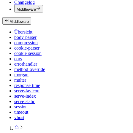
Changelog
Middleware
Middleware
Übersicht
body-parser
compression
cookie-parser
cookie-session
cors
errorhandler
method-override
morgan
multer
response-time
serve-favicon
serve-index
serve-static
session
timeout
vhost