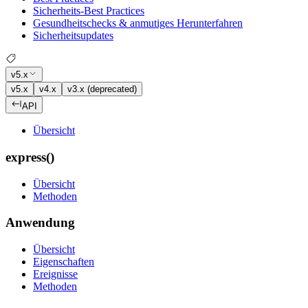
Sicherheits-Best Practices
Gesundheitschecks & anmutiges Herunterfahren
Sicherheitsupdates
v5.x
v5.x
v4.x
v3.x (deprecated)
API
Übersicht
express()
Übersicht
Methoden
Anwendung
Übersicht
Eigenschaften
Ereignisse
Methoden