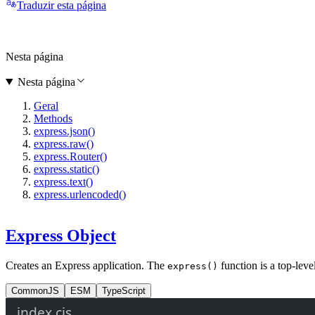
Traduzir esta página
Nesta página
Nesta página
Geral
Methods
express.json()
express.raw()
express.Router()
express.static()
express.text()
express.urlencoded()
Express Object
Creates an Express application. The
function is a top-lev
express()
CommonJS
ESM
TypeScript
index.cjs