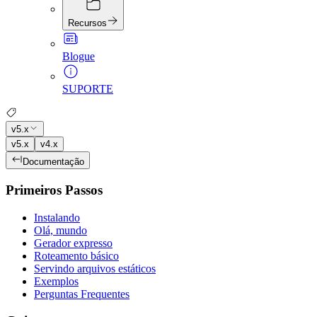
Recursos
Blogue
SUPORTE
v5.x
v5.x
v4.x
Documentação
Primeiros Passos
Instalando
Olá, mundo
Gerador expresso
Roteamento básico
Servindo arquivos estáticos
Exemplos
Perguntas Frequentes