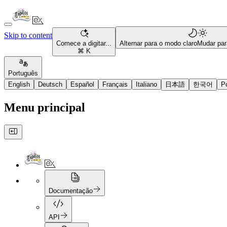
Skip to content
Comece a digitar...
Alternar para o modo claro
Mudar par
⌘ K
Português
English
Deutsch
Español
Français
Italiano
日本語
한국어
P
Menu principal
Documentação
API