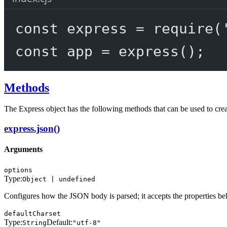
const
express
=
require
(
const
app
=
express
();
Methods
The Express object has the following methods that can be used to cre
express.json()
Arguments
options
Type:
Object | undefined
Configures how the JSON body is parsed; it accepts the properties be
defaultCharset
Type:
Default:
String
"utf-8"